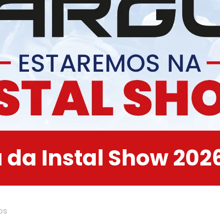
 da Instal Show 202
os