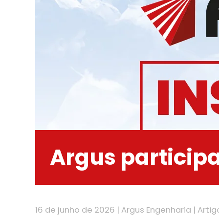
Argus participa
16 de junho de 2026
|
Argus Engenharia
|
Artig