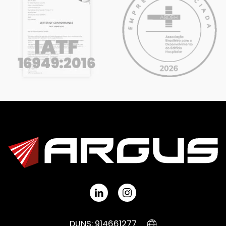
DUNS: 914661277