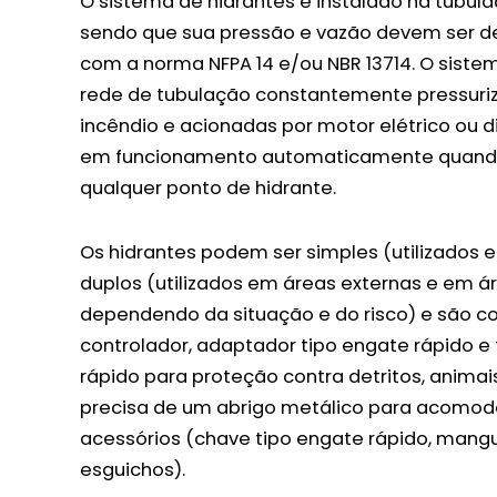
O sistema de hidrantes é instalado na tubula
sendo que sua pressão e vazão devem ser 
com a norma NFPA 14 e/ou NBR 13714. O siste
rede de tubulação constantemente pressur
incêndio e acionadas por motor elétrico ou d
em funcionamento automaticamente quando
qualquer ponto de hidrante.
Os hidrantes podem ser simples (utilizados 
duplos (utilizados em áreas externas e em á
dependendo da situação e do risco) e são c
controlador, adaptador tipo engate rápido
rápido para proteção contra detritos, animais
precisa de um abrigo metálico para acomodar
acessórios (chave tipo engate rápido, mangu
esguichos).