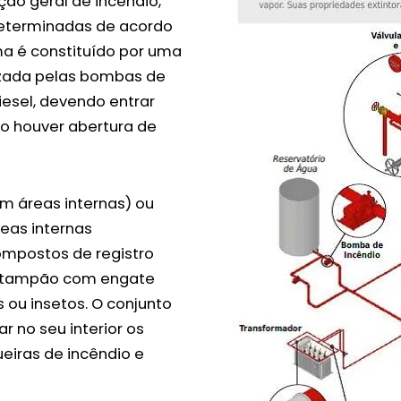
ção geral de incêndio,
determinadas de acordo
ma é constituído por uma
izada pelas bombas de
iesel, devendo entrar
 houver abertura de
em áreas internas) ou
reas internas
ompostos de registro
 e tampão com engate
 ou insetos. O conjunto
 no seu interior os
eiras de incêndio e