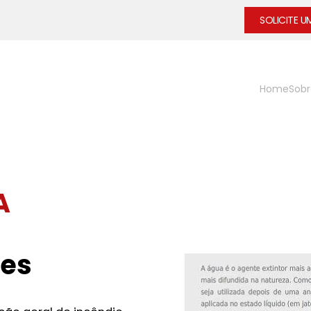
SOLICITE 
Home
Sobr
A
tes