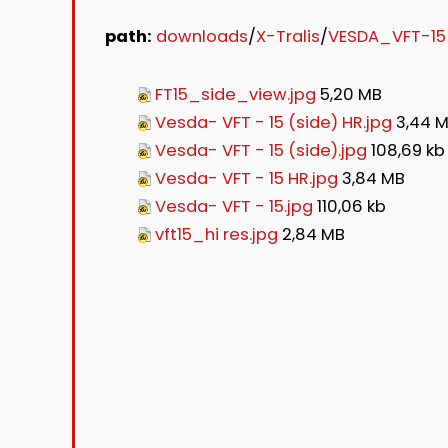
path:
downloads
/
X-Tralis
/
VESDA_VFT-15
FT15_side_view.jpg
5,20 MB
Vesda- VFT - 15 (side) HR.jpg
3,44 
Vesda- VFT - 15 (side).jpg
108,69 kb
Vesda- VFT - 15 HR.jpg
3,84 MB
Vesda- VFT - 15.jpg
110,06 kb
vft15_hi res.jpg
2,84 MB